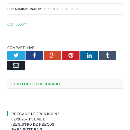
POR
ADMINISTRADOR
EM
27 DE ABRIL DE 2021
CCF_000044
COMPARTILHAR:
Twitter
Facebook
Google+
Pinterest
LinkedIn
Tumblr
Email
CONTEÚDO RELACIONADO
PREGÃO ELETRÔNICO Nº
02/2026-IPSEMDE
(REGISTRO DE PREÇOS
PARA FUTURA E