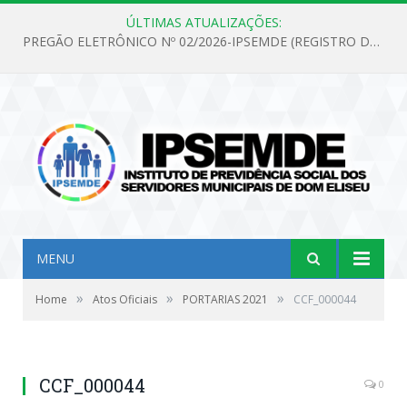
ÚLTIMAS ATUALIZAÇÕES:
PREGÃO ELETRÔNICO Nº 02/2026-IPSEMDE (REGISTRO DE PREÇOS PARA FUTURA E EVENTUAL AQUISIÇÃO DE MATERIAL DE LIMPEZA E GÊNEROS ALIMENTÍCIOS PARA ATENDER AS NECESSIDADES DO INSTITUTO DE PREVIDÊNCIA SOCIAL DOS SERVIDORES MUNICIPAIS DE DOM ELISEU.)
MENU
»
»
»
Home
Atos Oficiais
PORTARIAS 2021
CCF_000044
CCF_000044
0