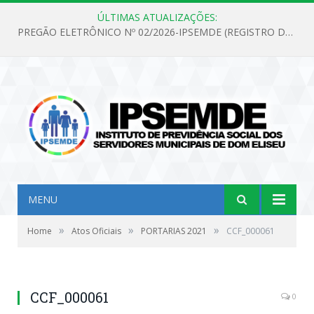
ÚLTIMAS ATUALIZAÇÕES:
PREGÃO ELETRÔNICO Nº 02/2026-IPSEMDE (REGISTRO DE PREÇOS PARA FUTURA E EVENTUAL AQUISIÇÃO DE MATERIAL DE LIMPEZA E GÊNEROS ALIMENTÍCIOS PARA ATENDER AS NECESSIDADES DO INSTITUTO DE PREVIDÊNCIA SOCIAL DOS SERVIDORES MUNICIPAIS DE DOM ELISEU.)
MENU
»
»
»
Home
Atos Oficiais
PORTARIAS 2021
CCF_000061
CCF_000061
0