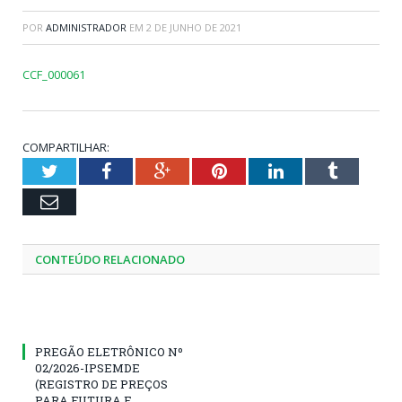
POR
ADMINISTRADOR
EM
2 DE JUNHO DE 2021
CCF_000061
COMPARTILHAR:
Twitter
Facebook
Google+
Pinterest
LinkedIn
Tumblr
Email
CONTEÚDO RELACIONADO
PREGÃO ELETRÔNICO Nº
02/2026-IPSEMDE
(REGISTRO DE PREÇOS
PARA FUTURA E