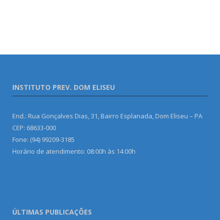
INSTITUTO PREV. DOM ELISEU
End.: Rua Gonçalves Dias, 31, Bairro Esplanada, Dom Eliseu – PA
CEP: 68633-000
Fone: (94) 99209-3185
Horário de atendimento: 08:00h às 14:00h
ÚLTIMAS PUBLICAÇÕES