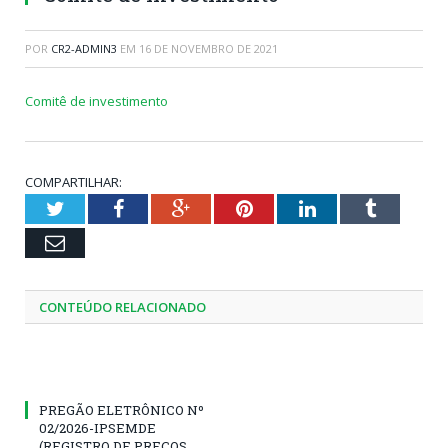
POR
CR2-ADMIN3
EM
16 DE NOVEMBRO DE 2021
Comitê de investimento
COMPARTILHAR:
Twitter
Facebook
Google+
Pinterest
LinkedIn
Tumblr
Email
CONTEÚDO RELACIONADO
PREGÃO ELETRÔNICO Nº
02/2026-IPSEMDE
(REGISTRO DE PREÇOS