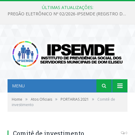
ÚLTIMAS ATUALIZAÇÕES:
PREGÃO ELETRÔNICO Nº 02/2026-IPSEMDE (REGISTRO DE PREÇOS PARA FUTURA E EVENTUAL AQUISIÇÃO DE MATERIAL DE LIMPEZA E GÊNEROS ALIMENTÍCIOS PARA ATENDER AS NECESSIDADES DO INSTITUTO DE PREVIDÊNCIA SOCIAL DOS SERVIDORES MUNICIPAIS DE DOM ELISEU.)
MENU
»
»
»
Home
Atos Oficiais
PORTARIAS 2021
Comitê de
investimento
Comitê de investimento
0