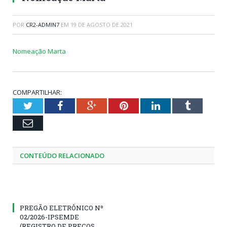
POR
CR2-ADMIN7
EM
19 DE AGOSTO DE 2021
Nomeação Marta
COMPARTILHAR:
Twitter
Facebook
Google+
Pinterest
LinkedIn
Tumblr
Email
CONTEÚDO RELACIONADO
PREGÃO ELETRÔNICO Nº
02/2026-IPSEMDE
(REGISTRO DE PREÇOS