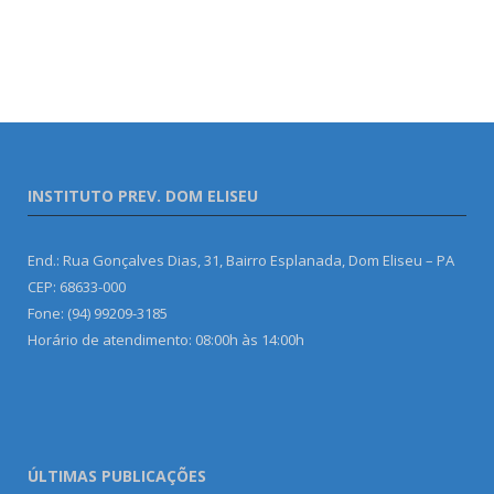
INSTITUTO PREV. DOM ELISEU
End.: Rua Gonçalves Dias, 31, Bairro Esplanada, Dom Eliseu – PA
CEP: 68633-000
Fone: (94) 99209-3185
Horário de atendimento: 08:00h às 14:00h
ÚLTIMAS PUBLICAÇÕES