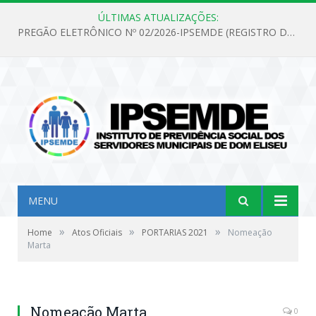
ÚLTIMAS ATUALIZAÇÕES:
PREGÃO ELETRÔNICO Nº 02/2026-IPSEMDE (REGISTRO DE PREÇOS PARA FUTURA E EVENTUAL AQUISIÇÃO DE MATERIAL DE LIMPEZA E GÊNEROS ALIMENTÍCIOS PARA ATENDER AS NECESSIDADES DO INSTITUTO DE PREVIDÊNCIA SOCIAL DOS SERVIDORES MUNICIPAIS DE DOM ELISEU.)
MENU
»
»
»
Home
Atos Oficiais
PORTARIAS 2021
Nomeação
Marta
Nomeação Marta
0