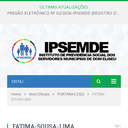
ÚLTIMAS ATUALIZAÇÕES:
PREGÃO ELETRÔNICO Nº 02/2026-IPSEMDE (REGISTRO DE PREÇOS PARA FUTURA E EVENTUAL AQUISIÇÃO DE MATERIAL DE LIMPEZA E GÊNEROS ALIMENTÍCIOS PARA ATENDER AS NECESSIDADES DO INSTITUTO DE PREVIDÊNCIA SOCIAL DOS SERVIDORES MUNICIPAIS DE DOM ELISEU.)
MENU
»
»
»
Home
Atos Oficiais
PORTARIAS 2022
FATIMA-
SOUSA-LIMA
FATIMA-SOUSA-LIMA
0