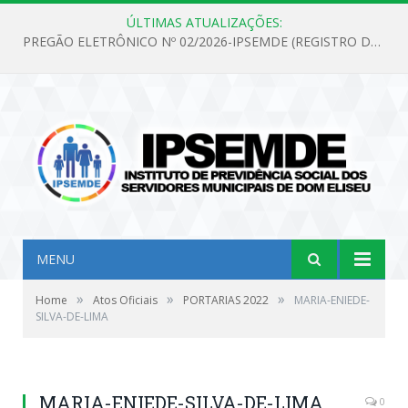
ÚLTIMAS ATUALIZAÇÕES:
PREGÃO ELETRÔNICO Nº 02/2026-IPSEMDE (REGISTRO DE PREÇOS PARA FUTURA E EVENTUAL AQUISIÇÃO DE MATERIAL DE LIMPEZA E GÊNEROS ALIMENTÍCIOS PARA ATENDER AS NECESSIDADES DO INSTITUTO DE PREVIDÊNCIA SOCIAL DOS SERVIDORES MUNICIPAIS DE DOM ELISEU.)
MENU
»
»
»
Home
Atos Oficiais
PORTARIAS 2022
MARIA-ENIEDE-
SILVA-DE-LIMA
MARIA-ENIEDE-SILVA-DE-LIMA
0