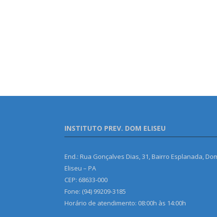
INSTITUTO PREV. DOM ELISEU
End.: Rua Gonçalves Dias, 31, Bairro Esplanada, Do
Eliseu – PA
CEP: 68633-000
Fone: (94) 99209-3185
Horário de atendimento: 08:00h às 14:00h