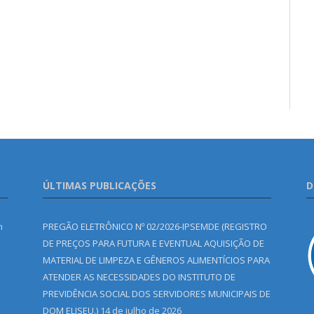
ÚLTIMAS PUBLICAÇÕES
D
m
PREGÃO ELETRÔNICO Nº 02/2026-IPSEMDE (REGISTRO
DE PREÇOS PARA FUTURA E EVENTUAL AQUISIÇÃO DE
MATERIAL DE LIMPEZA E GÊNEROS ALIMENTÍCIOS PARA
ATENDER AS NECESSIDADES DO INSTITUTO DE
PREVIDÊNCIA SOCIAL DOS SERVIDORES MUNICIPAIS DE
DOM ELISEU.)
14 de julho de 2026