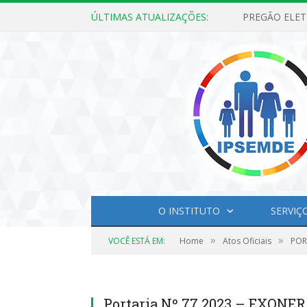
ÚLTIMAS ATUALIZAÇÕES:
O INSTITUTO
SERVIÇ
»
»
VOCÊ ESTÁ EM:
Home
Atos Oficiais
POR
Portaria Nº 77 2023 – EXON