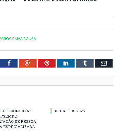
A BARROS PAIVA SOUSA
tter
Facebook
Google+
Pinterest
LinkedIn
Tumblr
Email
 ELETRÔNICO Nº
DECRETOS 2026
-IPSEMDE
ATAÇÃO DE PESSOA
A ESPECIALIZADA