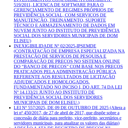
519/2011, LICENÇA DE SOFTWARE PARA O
GERENCIAMENTO DE REGIMES PRÓPRIOS DE
PREVIDÊNCIA SOCIAL, COM SERVIÇOS DE
MANUTENÇÃO, TREINAMENTO, SUPORTE
TÉCNICO E ARMAZENAMENTO DE DADOS EM
NUVEM JUNTO AO INSTITUTO DE PREVIDÊNCIA
SOCIAL DOS SERVIDORES MUNICIPAIS DE DOM
ELISEU)
INEXIGIBILIDADE Nº 02/2025-IPSEMDE
(CONTRATAÇÃO DE EMPRESA ESPECIALIZADA NA
PRESTAÇÃO DE SERVIÇOS DE PESQUISA E
COMPARAÇÃO DE PREÇOS NO SISTEMA ONLINE
DO “BANCO DE PREÇOS” COM BASE NOS PREÇOS
PRATICADOS PELA ADMINISTRAÇÃO PÚBLICA
REFERENTE AOS RESULTADOS DE LICITAÇÃO
ADJUDICADOS E HOMOLOGADOS.
FUNDAMENTADO NO INCISO I, DO ART. 74 DA LEI
Nº 14.133/21 JUNTO AO INSTITUTO DE
PREVIDÊNCIA SOCIAL DOS SERVIDORES
MUNICIPAIS DE DOM ELISEU.)
LEI Nº 557/2025, DE 09 DE OUTUBRO DE 2025 (Altera a
lei nº 450/2017, de 27 de abril de 2017, que dispõe sobre a
concessão de diária para prefeito, vice-prefeito, secretários e
servidores municipais, para atualizar os valores das diárias)