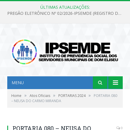
ÚLTIMAS ATUALIZAÇÕES:
PREGÃO ELETRÔNICO Nº 02/2026-IPSEMDE (REGISTRO DE PREÇOS PARA FUTURA E EVENTUAL AQUISIÇÃO DE MATERIAL DE LIMPEZA E GÊNEROS ALIMENTÍCIOS PARA ATENDER AS NECESSIDADES DO INSTITUTO DE PREVIDÊNCIA SOCIAL DOS SERVIDORES MUNICIPAIS DE DOM ELISEU.)
MENU
»
»
»
Home
Atos Oficiais
PORTARIAS 2024
PORTARIA 080
– NEUSA DO CARMO MIRANDA
PORTARIA 080 – NEUSA DO
0