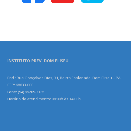
INSTITUTO PREV. DOM ELISEU
End.: Rua Gonçalves Dias, 31, Bairro Esplanada, Dom Eliseu – PA
CEP: 68633-000
Fone: (94) 99209-3185
Horário de atendimento: 08:00h às 14:00h