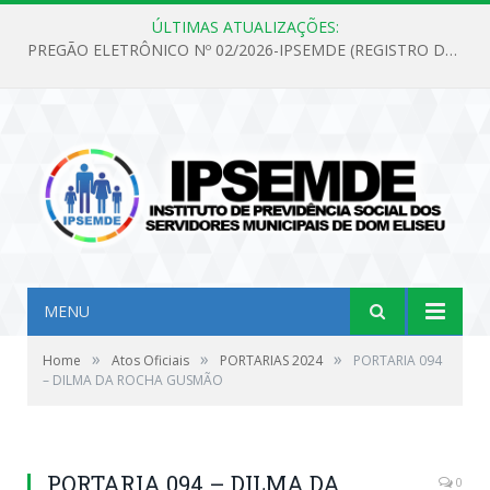
ÚLTIMAS ATUALIZAÇÕES:
PREGÃO ELETRÔNICO Nº 02/2026-IPSEMDE (REGISTRO DE PREÇOS PARA FUTURA E EVENTUAL AQUISIÇÃO DE MATERIAL DE LIMPEZA E GÊNEROS ALIMENTÍCIOS PARA ATENDER AS NECESSIDADES DO INSTITUTO DE PREVIDÊNCIA SOCIAL DOS SERVIDORES MUNICIPAIS DE DOM ELISEU.)
MENU
»
»
»
Home
Atos Oficiais
PORTARIAS 2024
PORTARIA 094
– DILMA DA ROCHA GUSMÃO
PORTARIA 094 – DILMA DA
0