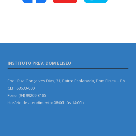
INSTITUTO PREV. DOM ELISEU
End.: Rua Gonçalves Dias, 31, Bairro Esplanada, Dom Eliseu – PA
CEP: 68633-000
Fone: (94) 99209-3185
Horário de atendimento: 08:00h às 14:00h