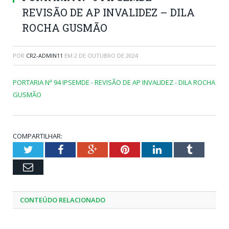
REVISÃO DE AP INVALIDEZ – DILA
ROCHA GUSMÃO
POR
CR2-ADMIN11
EM
2 DE OUTUBRO DE 2024
PORTARIA Nª 94 IPSEMDE - REVISÃO DE AP INVALIDEZ - DILA ROCHA
GUSMÃO
COMPARTILHAR:
Twitter
Facebook
Google+
Pinterest
LinkedIn
Tumblr
Email
CONTEÚDO RELACIONADO