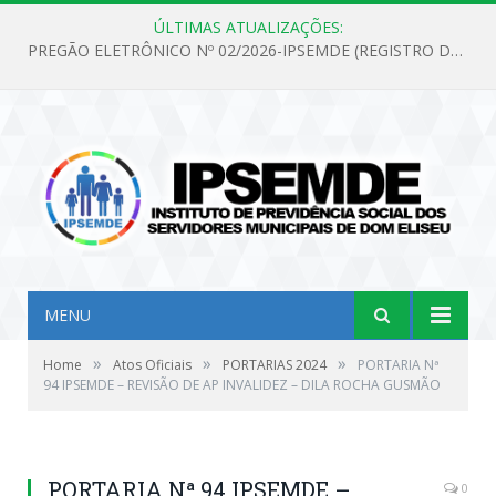
ÚLTIMAS ATUALIZAÇÕES:
PREGÃO ELETRÔNICO Nº 02/2026-IPSEMDE (REGISTRO DE PREÇOS PARA FUTURA E EVENTUAL AQUISIÇÃO DE MATERIAL DE LIMPEZA E GÊNEROS ALIMENTÍCIOS PARA ATENDER AS NECESSIDADES DO INSTITUTO DE PREVIDÊNCIA SOCIAL DOS SERVIDORES MUNICIPAIS DE DOM ELISEU.)
MENU
»
»
»
Home
Atos Oficiais
PORTARIAS 2024
PORTARIA Nª
94 IPSEMDE – REVISÃO DE AP INVALIDEZ – DILA ROCHA GUSMÃO
PORTARIA Nª 94 IPSEMDE –
0