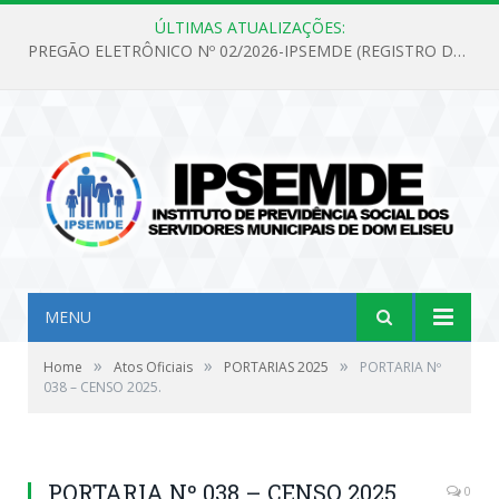
ÚLTIMAS ATUALIZAÇÕES:
PREGÃO ELETRÔNICO Nº 02/2026-IPSEMDE (REGISTRO DE PREÇOS PARA FUTURA E EVENTUAL AQUISIÇÃO DE MATERIAL DE LIMPEZA E GÊNEROS ALIMENTÍCIOS PARA ATENDER AS NECESSIDADES DO INSTITUTO DE PREVIDÊNCIA SOCIAL DOS SERVIDORES MUNICIPAIS DE DOM ELISEU.)
MENU
»
»
»
Home
Atos Oficiais
PORTARIAS 2025
PORTARIA Nº
038 – CENSO 2025.
PORTARIA Nº 038 – CENSO 2025.
0