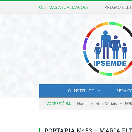
ÚLTIMAS ATUALIZAÇÕES:
O INSTITUTO
SERVIÇ
»
»
VOCÊ ESTÁ EM:
Home
Atos Oficiais
POR
PORTARIA Nº 53 – MARIA EL