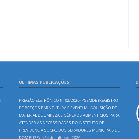
ÚLTIMAS PUBLICAÇÕES
D
m
PREGÃO ELETRÔNICO Nº 02/2026-IPSEMDE (REGISTRO
DE PREÇOS PARA FUTURA E EVENTUAL AQUISIÇÃO DE
MATERIAL DE LIMPEZA E GÊNEROS ALIMENTÍCIOS PARA
ATENDER AS NECESSIDADES DO INSTITUTO DE
PREVIDÊNCIA SOCIAL DOS SERVIDORES MUNICIPAIS DE
DOM ELISEU.)
14 de julho de 2026