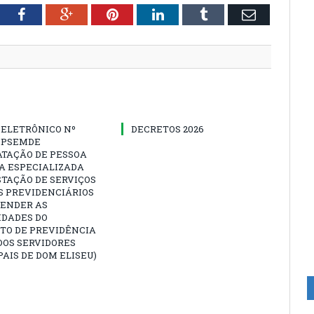
tter
Facebook
Google+
Pinterest
LinkedIn
Tumblr
Email
 ELETRÔNICO Nº
DECRETOS 2026
-IPSEMDE
ATAÇÃO DE PESSOA
A ESPECIALIZADA
TAÇÃO DE SERVIÇOS
S PREVIDENCIÁRIOS
TENDER AS
IDADES DO
TO DE PREVIDÊNCIA
DOS SERVIDORES
AIS DE DOM ELISEU)