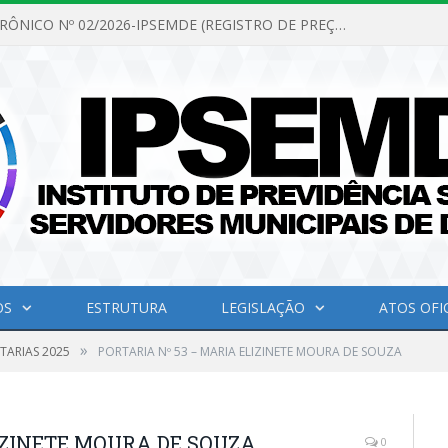
PREGÃO ELETRÔNICO Nº 02/2026-IPSEMDE (REGISTRO DE PREÇOS PARA FUTURA E EVENTUAL AQUISIÇÃO DE MATERIAL DE LIMPEZA E GÊNEROS ALIMENTÍCIOS PARA ATENDER AS NECESSIDADES DO INSTITUTO DE PREVIDÊNCIA SOCIAL DOS SERVIDORES MUNICIPAIS DE DOM ELISEU.)
OS
ESTRUTURA
LEGISLAÇÃO
ATOS OFIC
»
TARIAS 2025
PORTARIA Nº 53 – MARIA ELIZINETE MOURA DE SOUZA
IZINETE MOURA DE SOUZA
0