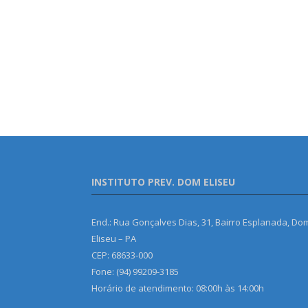
INSTITUTO PREV. DOM ELISEU
End.: Rua Gonçalves Dias, 31, Bairro Esplanada, Do
Eliseu – PA
CEP: 68633-000
Fone: (94) 99209-3185
Horário de atendimento: 08:00h às 14:00h