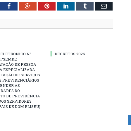
tter
Facebook
Google+
Pinterest
LinkedIn
Tumblr
Email
 ELETRÔNICO Nº
DECRETOS 2026
-IPSEMDE
ATAÇÃO DE PESSOA
A ESPECIALIZADA
TAÇÃO DE SERVIÇOS
S PREVIDENCIÁRIOS
TENDER AS
IDADES DO
TO DE PREVIDÊNCIA
DOS SERVIDORES
AIS DE DOM ELISEU)