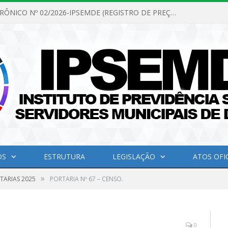
PREGÃO ELETRÔNICO Nº 02/2026-IPSEMDE (REGISTRO DE PREÇOS PARA FUTURA E EVENTUAL AQUISIÇÃO DE MATERIAL DE LIMPEZA E GÊNEROS ALIMENTÍCIOS PARA ATENDER AS NECESSIDADES DO INSTITUTO DE PREVIDÊNCIA SOCIAL DOS SERVIDORES MUNICIPAIS DE DOM ELISEU.)
OS
ESTRUTURA
LEGISLAÇÃO
ATOS OFIC
»
TARIAS 2025
PORTARIA Nº 67 – CENSO.
0