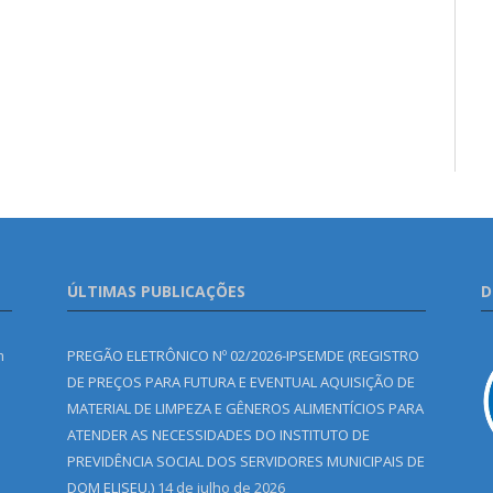
ÚLTIMAS PUBLICAÇÕES
D
m
PREGÃO ELETRÔNICO Nº 02/2026-IPSEMDE (REGISTRO
DE PREÇOS PARA FUTURA E EVENTUAL AQUISIÇÃO DE
MATERIAL DE LIMPEZA E GÊNEROS ALIMENTÍCIOS PARA
ATENDER AS NECESSIDADES DO INSTITUTO DE
PREVIDÊNCIA SOCIAL DOS SERVIDORES MUNICIPAIS DE
DOM ELISEU.)
14 de julho de 2026