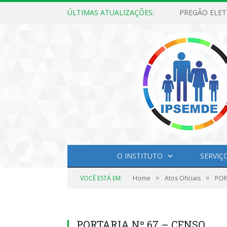
ÚLTIMAS ATUALIZAÇÕES:
O INSTITUTO
SERVIÇ
»
»
VOCÊ ESTÁ EM:
Home
Atos Oficiais
POR
PORTARIA Nº 67 – CENSO.