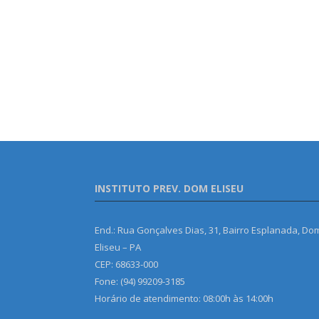
INSTITUTO PREV. DOM ELISEU
End.: Rua Gonçalves Dias, 31, Bairro Esplanada, Do
Eliseu – PA
CEP: 68633-000
Fone: (94) 99209-3185
Horário de atendimento: 08:00h às 14:00h