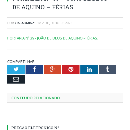
DE AQUINO – FÉRIAS.
POR
CR2-ADMIN21
EM
2 DE JULHO DE 2026
PORTARIA Nº 39 - JOÃO DE DEUS DE AQUINO - FÉRIAS.
COMPARTILHAR:
Twitter
Facebook
Google+
Pinterest
LinkedIn
Tumblr
Email
CONTEÚDO RELACIONADO
PREGÃO ELETRÔNICO Nº