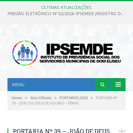
ÚLTIMAS ATUALIZAÇÕES:
PREGÃO ELETRÔNICO Nº 02/2026-IPSEMDE (REGISTRO DE PREÇOS PARA FUTURA E EVENTUAL AQUISIÇÃO DE MATERIAL DE LIMPEZA E GÊNEROS ALIMENTÍCIOS PARA ATENDER AS NECESSIDADES DO INSTITUTO DE PREVIDÊNCIA SOCIAL DOS SERVIDORES MUNICIPAIS DE DOM ELISEU.)
MENU
»
»
»
Home
Atos Oficiais
PORTARIAS 2026
PORTARIA Nº
39 – JOÃO DE DEUS DE AQUINO – FÉRIAS.
PORTARIA Nº 39 – JOÃO DE DEUS
0