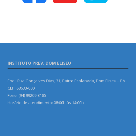
INSTITUTO PREV. DOM ELISEU
End.: Rua Gonçalves Dias, 31, Bairro Esplanada, Dom Eliseu – PA
CEP: 68633-000
Fone: (94) 99209-3185
Horário de atendimento: 08:00h às 14:00h