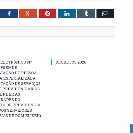
tter
Facebook
Google+
Pinterest
LinkedIn
Tumblr
Email
 ELETRÔNICO Nº
DECRETOS 2026
-IPSEMDE
ATAÇÃO DE PESSOA
A ESPECIALIZADA
TAÇÃO DE SERVIÇOS
S PREVIDENCIÁRIOS
TENDER AS
IDADES DO
TO DE PREVIDÊNCIA
DOS SERVIDORES
AIS DE DOM ELISEU)