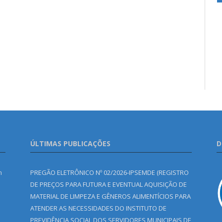
ÚLTIMAS PUBLICAÇÕES
D
m
PREGÃO ELETRÔNICO Nº 02/2026-IPSEMDE (REGISTRO
DE PREÇOS PARA FUTURA E EVENTUAL AQUISIÇÃO DE
MATERIAL DE LIMPEZA E GÊNEROS ALIMENTÍCIOS PARA
ATENDER AS NECESSIDADES DO INSTITUTO DE
PREVIDÊNCIA SOCIAL DOS SERVIDORES MUNICIPAIS DE