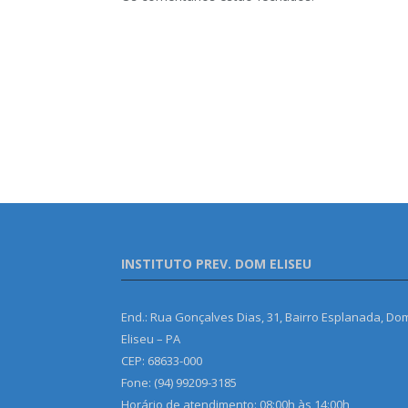
INSTITUTO PREV. DOM ELISEU
End.: Rua Gonçalves Dias, 31, Bairro Esplanada, Do
Eliseu – PA
CEP: 68633-000
Fone: (94) 99209-3185
Horário de atendimento: 08:00h às 14:00h