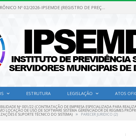
PREGÃO ELETRÔNICO Nº 02/2026-IPSEMDE (REGISTRO DE PREÇOS PARA FUTURA E EVENTUAL AQUISIÇÃO DE MATERIAL DE LIMPEZA E GÊNEROS ALIMENTÍCIOS PARA ATENDER AS NECESSIDADES DO INSTITUTO DE PREVIDÊNCIA SOCIAL DOS SERVIDORES MUNICIPAIS DE DOM ELISEU.)
OS
ESTRUTURA
LEGISLAÇÃO
ATOS OFIC
IBILIDADE Nº 001/22 (CONTRATAÇÃO DE EMPRESA ESPECIALIZADA PARA REALIZ
OMO LOCAÇÃO DE USO DE SOFTWARE SISTEMA GERENCIADOR DE REGIMES PRÓPR
»
ZAÇÕES E SUPORTE TÉCNICO DO SISTEMA)
PARECER JURIDICO (2)