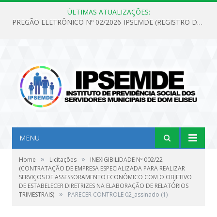
ÚLTIMAS ATUALIZAÇÕES:
PREGÃO ELETRÔNICO Nº 02/2026-IPSEMDE (REGISTRO DE PREÇOS PARA FUTURA E EVENTUAL AQUISIÇÃO DE MATERIAL DE LIMPEZA E GÊNEROS ALIMENTÍCIOS PARA ATENDER AS NECESSIDADES DO INSTITUTO DE PREVIDÊNCIA SOCIAL DOS SERVIDORES MUNICIPAIS DE DOM ELISEU.)
MENU
»
»
Home
Licitações
INEXIGIBILIDADE Nº 002/22
(CONTRATAÇÃO DE EMPRESA ESPECIALIZADA PARA REALIZAR
SERVIÇOS DE ASSESSORAMENTO ECONÔMICO COM O OBJETIVO
DE ESTABELECER DIRETRIZES NA ELABORAÇÃO DE RELATÓRIOS
»
TRIMESTRAIS)
PARECER CONTROLE 02_assinado (1)