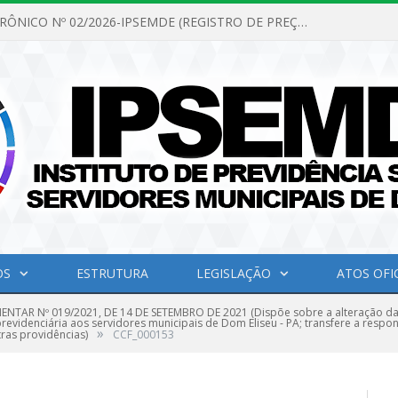
PREGÃO ELETRÔNICO Nº 02/2026-IPSEMDE (REGISTRO DE PREÇOS PARA FUTURA E EVENTUAL AQUISIÇÃO DE MATERIAL DE LIMPEZA E GÊNEROS ALIMENTÍCIOS PARA ATENDER AS NECESSIDADES DO INSTITUTO DE PREVIDÊNCIA SOCIAL DOS SERVIDORES MUNICIPAIS DE DOM ELISEU.)
OS
ESTRUTURA
LEGISLAÇÃO
ATOS OFIC
NTAR Nº 019/2021, DE 14 DE SETEMBRO DE 2021 (Dispõe sobre a alteração da l
previdenciária aos servidores municipais de Dom Eliseu - PA; transfere a resp
»
tras providências)
CCF_000153