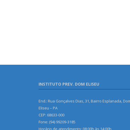
INSTITUTO PREV. DOM ELISEU
End.: Rua Gonçalves Dias, 31, Bairro Esplanada, Do
Eliseu – PA
CEP: 68633-000
Fone: (94) 99209-3185
Horário de atendimento: 08:00h às 14:00h