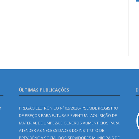
ÚLTIMAS PUBLICAÇÕES
D
m
PREGÃO ELETRÔNICO Nº 02/2026-IPSEMDE (REGISTRO
DE PREÇOS PARA FUTURA E EVENTUAL AQUISIÇÃO DE
MATERIAL DE LIMPEZA E GÊNEROS ALIMENTÍCIOS PARA
ATENDER AS NECESSIDADES DO INSTITUTO DE
PREVIDÊNCIA SOCIAL DOS SERVIDORES MUNICIPAIS DE