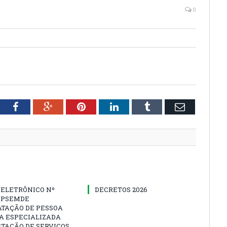
0
tter
Facebook
Google+
Pinterest
LinkedIn
Tumblr
Email
 ELETRÔNICO Nº
DECRETOS 2026
-IPSEMDE
ATAÇÃO DE PESSOA
A ESPECIALIZADA
TAÇÃO DE SERVIÇOS