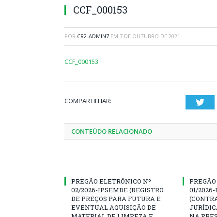
CCF_000153
POR
CR2-ADMIN7
EM
7 DE OUTUBRO DE 2021
CCF_000153
COMPARTILHAR:
Twi
CONTEÚDO RELACIONADO
PREGÃO ELETRÔNICO Nº
PREGÃO
02/2026-IPSEMDE (REGISTRO
01/2026
DE PREÇOS PARA FUTURA E
(CONTR
EVENTUAL AQUISIÇÃO DE
JURÍDIC
MATERIAL DE LIMPEZA E
NA PRES