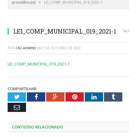
»
providências)
LEI_COMP_MUNICIPAL_019_2021-1
LEI_COMP_MUNICIPAL_019_2021-1
0
POR
CR2-ADMIN3
EM
7 DE OUTUBRO DE 2022
LEI_COMP_MUNICIPAL_019_2021-1
COMPARTILHAR:
Twitter
Facebook
Google+
Pinterest
LinkedIn
Tumblr
Email
CONTEÚDO RELACIONADO