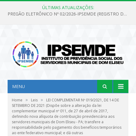
ÚLTIMAS ATUALIZAÇÕES:
PREGÃO ELETRÔNICO Nº 02/2026-IPSEMDE (REGISTRO DE PREÇOS PARA FUTURA E EVENTUAL AQUISIÇÃO DE MATERIAL DE LIMPEZA E GÊNEROS ALIMENTÍCIOS PARA ATENDER AS NECESSIDADES DO INSTITUTO DE PREVIDÊNCIA SOCIAL DOS SERVIDORES MUNICIPAIS DE DOM ELISEU.)
MENU
»
»
Home
Leis
LEI COMPLEMENTAR Nº 019/2021, DE 14 DE
SETEMBRO DE 2021 (Dispõe sobre a alteração da lei
complementar municipal nº 011, de 27 de abril de 2017,
definindo nova alíquota de contribuição previdenciária aos
servidores municipais de Dom Eliseu - PA; transfere a
responsabilidade pelo pagamento dos benefícios temporários
ao ente federativo municipal; e dá outras