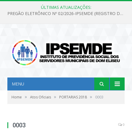
ÚLTIMAS ATUALIZAÇÕES:
PREGÃO ELETRÔNICO Nº 02/2026-IPSEMDE (REGISTRO DE PREÇOS PARA FUTURA E EVENTUAL AQUISIÇÃO DE MATERIAL DE LIMPEZA E GÊNEROS ALIMENTÍCIOS PARA ATENDER AS NECESSIDADES DO INSTITUTO DE PREVIDÊNCIA SOCIAL DOS SERVIDORES MUNICIPAIS DE DOM ELISEU.)
MENU
»
»
»
Home
Atos Oficiais
PORTARIAS 2018
0003
0003
0