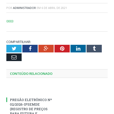
POR
ADMINISTRADOR
EM
6 DE ABRIL DE 2021
0003
COMPARTILHAR:
Twitter
Facebook
Google+
Pinterest
LinkedIn
Tumblr
Email
CONTEÚDO RELACIONADO
PREGÃO ELETRÔNICO Nº
02/2026-IPSEMDE
(REGISTRO DE PREÇOS
PARA FUTURA E