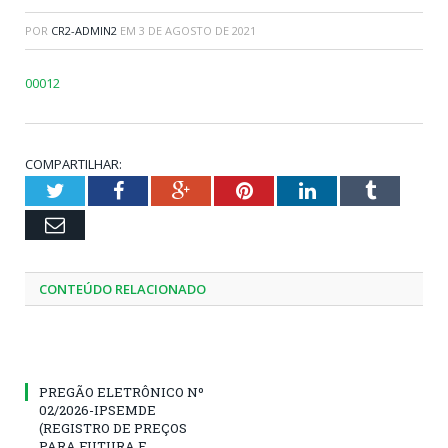
POR
CR2-ADMIN2
EM
3 DE AGOSTO DE 2021
00012
COMPARTILHAR:
Twitter
Facebook
Google+
Pinterest
LinkedIn
Tumblr
Email
CONTEÚDO RELACIONADO
PREGÃO ELETRÔNICO Nº
02/2026-IPSEMDE
(REGISTRO DE PREÇOS
PARA FUTURA E