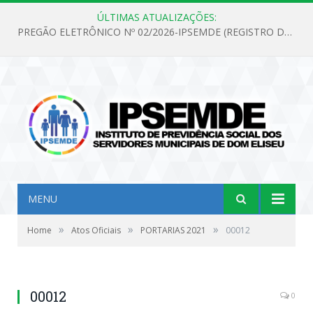
ÚLTIMAS ATUALIZAÇÕES:
PREGÃO ELETRÔNICO Nº 02/2026-IPSEMDE (REGISTRO DE PREÇOS PARA FUTURA E EVENTUAL AQUISIÇÃO DE MATERIAL DE LIMPEZA E GÊNEROS ALIMENTÍCIOS PARA ATENDER AS NECESSIDADES DO INSTITUTO DE PREVIDÊNCIA SOCIAL DOS SERVIDORES MUNICIPAIS DE DOM ELISEU.)
MENU
»
»
»
Home
Atos Oficiais
PORTARIAS 2021
00012
00012
0