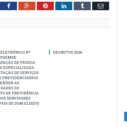
tter
Facebook
Google+
Pinterest
LinkedIn
Tumblr
Email
 ELETRÔNICO Nº
DECRETOS 2026
-IPSEMDE
ATAÇÃO DE PESSOA
A ESPECIALIZADA
TAÇÃO DE SERVIÇOS
S PREVIDENCIÁRIOS
TENDER AS
IDADES DO
TO DE PREVIDÊNCIA
DOS SERVIDORES
AIS DE DOM ELISEU)