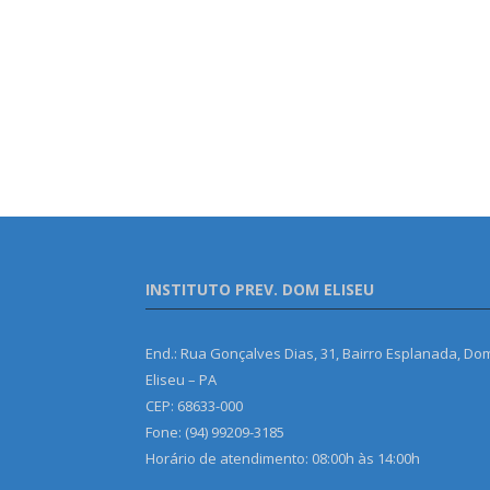
INSTITUTO PREV. DOM ELISEU
End.: Rua Gonçalves Dias, 31, Bairro Esplanada, Do
Eliseu – PA
CEP: 68633-000
Fone: (94) 99209-3185
Horário de atendimento: 08:00h às 14:00h