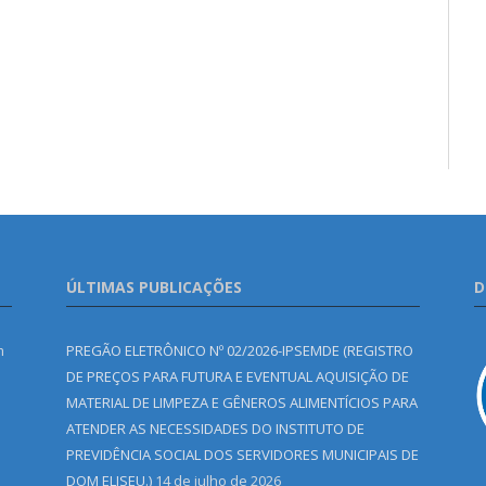
ÚLTIMAS PUBLICAÇÕES
D
m
PREGÃO ELETRÔNICO Nº 02/2026-IPSEMDE (REGISTRO
DE PREÇOS PARA FUTURA E EVENTUAL AQUISIÇÃO DE
MATERIAL DE LIMPEZA E GÊNEROS ALIMENTÍCIOS PARA
ATENDER AS NECESSIDADES DO INSTITUTO DE
PREVIDÊNCIA SOCIAL DOS SERVIDORES MUNICIPAIS DE
DOM ELISEU.)
14 de julho de 2026