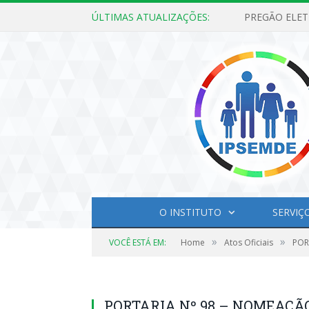
ÚLTIMAS ATUALIZAÇÕES:
O INSTITUTO
SERVIÇ
»
»
VOCÊ ESTÁ EM:
Home
Atos Oficiais
POR
PORTARIA Nº 98 – NOMEAÇÃO