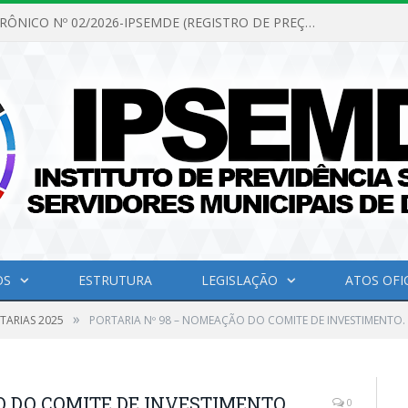
PREGÃO ELETRÔNICO Nº 02/2026-IPSEMDE (REGISTRO DE PREÇOS PARA FUTURA E EVENTUAL AQUISIÇÃO DE MATERIAL DE LIMPEZA E GÊNEROS ALIMENTÍCIOS PARA ATENDER AS NECESSIDADES DO INSTITUTO DE PREVIDÊNCIA SOCIAL DOS SERVIDORES MUNICIPAIS DE DOM ELISEU.)
OS
ESTRUTURA
LEGISLAÇÃO
ATOS OFIC
»
TARIAS 2025
PORTARIA Nº 98 – NOMEAÇÃO DO COMITE DE INVESTIMENTO.
 DO COMITE DE INVESTIMENTO.
0